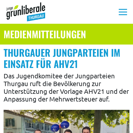
MEDIENMITTEILUNGEN
Aktuelles
THURGAUER JUNGPARTEIEN IM
Unsere
Politik
EINSATZ FÜR AHV21
Das Jugendkomitee der Jungparteien
Über
Thurgau ruft die Bevölkerung zur
uns
Unterstützung der Vorlage AHV21 und der
Anpassung der Mehrwertsteuer auf.
Medien
MITMACHEN