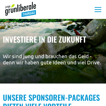
Aktuelles
INVESTIERE IN DIE ZUKUNFT
Unsere
Politik
Wir sind jung und brauchen das Geld -
denn wir haben gute Ideen und viel Drive.
Über
uns
Medien
UNSERE SPONSOREN-PACKAGES
MITMACHEN