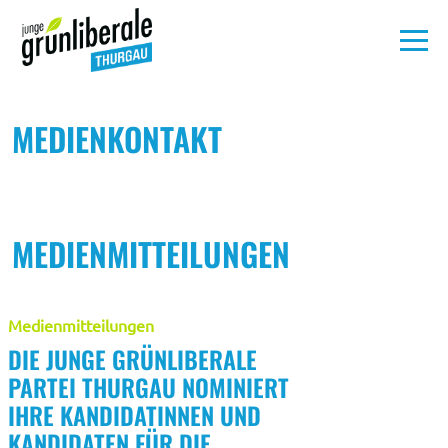
Aktuelles
MEDIENKONTAKT
Unsere
Politik
MEDIENMITTEILUNGEN
Über
uns
Medienmitteilungen
DIE JUNGE GRÜNLIBERALE
Medien
PARTEI THURGAU NOMINIERT
IHRE KANDIDATINNEN UND
MITMACHEN
KANDIDATEN FÜR DIE