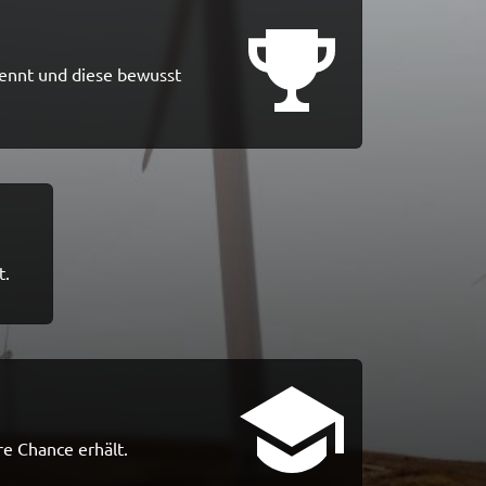
ennt und diese bewusst 
t.
re Chance erhält.