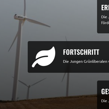
ER
Die 
förd
FORTSCHRITT
Die Jungen Grünliberalen w
GE
Die 